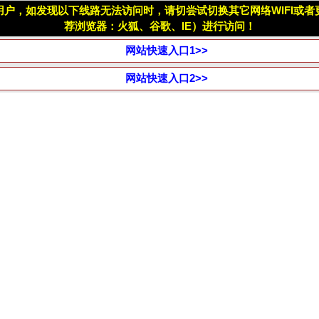
用户，如发现以下线路无法访问时，请切尝试切换其它网络WIFI或者
荐浏览器：火狐、谷歌、IE）进行访问！
网站快速入口1>>
网站快速入口2>>